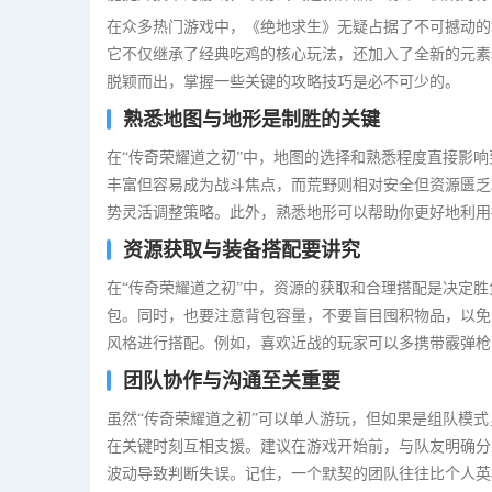
在众多热门游戏中，《绝地求生》无疑占据了不可撼动的
它不仅继承了经典吃鸡的核心玩法，还加入了全新的元素
脱颖而出，掌握一些关键的攻略技巧是必不可少的。
熟悉地图与地形是制胜的关键
在“传奇荣耀道之初”中，地图的选择和熟悉程度直接影
丰富但容易成为战斗焦点，而荒野则相对安全但资源匮乏
势灵活调整策略。此外，熟悉地形可以帮助你更好地利用
资源获取与装备搭配要讲究
在“传奇荣耀道之初”中，资源的获取和合理搭配是决定
包。同时，也要注意背包容量，不要盲目囤积物品，以免
风格进行搭配。例如，喜欢近战的玩家可以多携带霰弹枪
团队协作与沟通至关重要
虽然“传奇荣耀道之初”可以单人游玩，但如果是组队模
在关键时刻互相支援。建议在游戏开始前，与队友明确分
波动导致判断失误。记住，一个默契的团队往往比个人英