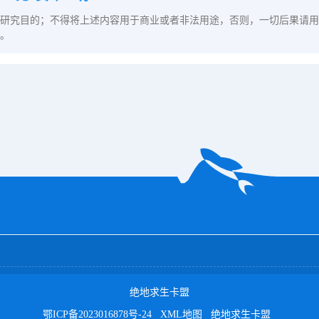
研究目的；不得将上述内容用于商业或者非法用途，否则，一切后果请用
。
绝地求生卡盟
鄂ICP备2023016878号-24
XML地图
绝地求生卡盟