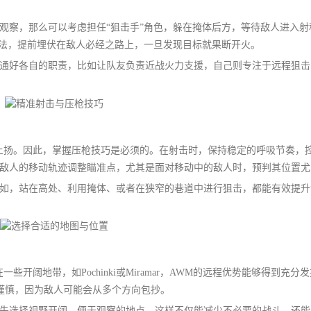
观察，那么可以考虑担任“狙击手”角色，躲在掩体后方，等待敌人进入射
打法，提前埋伏在敌人必经之路上，一旦发现目标就果断开火。
通好各自的职责，比如让队友负责近战火力支援，自己则专注于远程狙击
上扬。因此，掌握压枪技巧是必须的。在射击时，保持稳定的呼吸节奏，
敌人的移动轨迹调整瞄准点，尤其是面对移动中的敌人时，预判其位置尤
如，站在高处、利用掩体、或者在狭窄的巷道中进行狙击，都能有效提升
开阔地带，如Pochinki或Miramar，AWM的远程优势能够得到充分
要更加谨慎，因为敌人可能会从多个方向包抄。
先选择视野开阔、便于观察的地点。这样不仅能减少不必要的战斗，还能