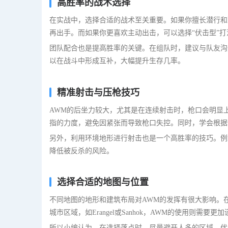
高胜率的战术选择
在实战中，选择合适的战术至关重要。如果你擅长潜行和
再出手。而如果你更喜欢主动出击，可以选择“伏击型”
团队配合也是提高胜率的关键。在组队时，建议与队友沟
以在战斗中形成互补，大幅提升生存几率。
精准射击与压枪技巧
AWM的后坐力较大，尤其是在连续射击时，枪口会明显
指的力度，避免因紧张而导致枪口失控。同时，学会根据
另外，利用环境地形进行射击也是一个高胜率的技巧。例
降低被反杀的风险。
选择合适的地图与位置
不同地图的地形和建筑布局对AWM的发挥有很大影响。在一些
城市区域，如Erangel或Sanhok，AWM的使用则需
所以小编认为，在选择落点时，尽量避开人多的区域，优